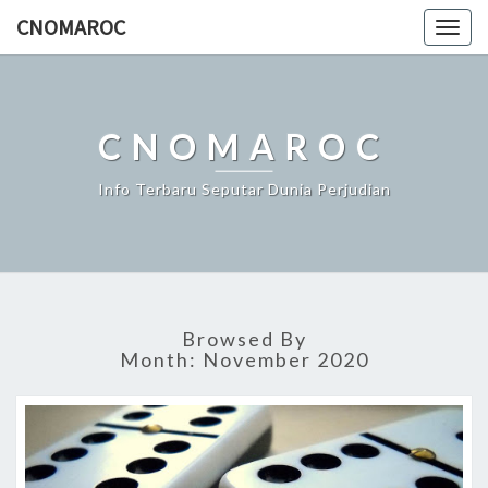
CNOMAROC
Togg
navig
CNOMAROC
Info Terbaru Seputar Dunia Perjudian
Browsed By
Month:
November 2020