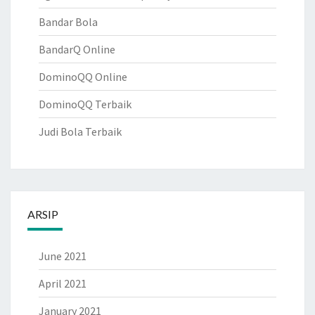
Bandar Bola
BandarQ Online
DominoQQ Online
DominoQQ Terbaik
Judi Bola Terbaik
ARSIP
June 2021
April 2021
January 2021