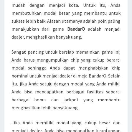
mudah dengan menjadi kota. Untuk itu, Anda
membutuhkan modal besar yang membantu untuk
sukses lebih baik. Alasan utamanya adalah poin paling
menakjubkan dari game
BandarQ
adalah menjadi
dealer, menghasilkan banyak uang.
Sangat penting untuk bersiap memainkan game ini;
Anda harus mengumpulkan chip yang cukup berarti
modal sehingga Anda dapat menghabiskan chip
nominal untuk menjadi dealer di meja BandarQ. Selain
itu, jika Anda setuju dengan modal yang Anda miliki,
Anda bisa mendapatkan berbagai fasilitas seperti
berbagai bonus dan jackpot yang membantu
menghasilkan lebih banyak uang.
Jika Anda memiliki modal yang cukup besar dan
menjadi dealer, Anda bisa mendapatkan keuntungan