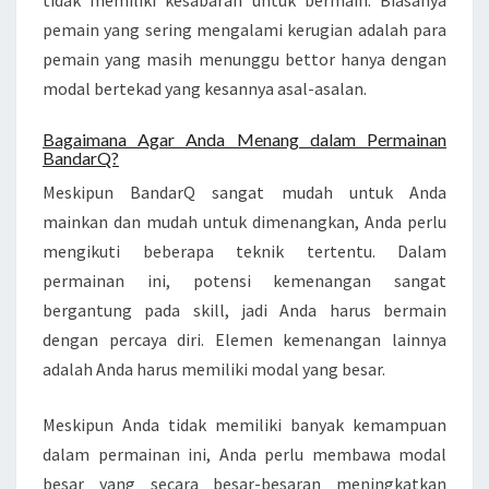
pemain yang sering mengalami kerugian adalah para
pemain yang masih menunggu bettor hanya dengan
modal bertekad yang kesannya asal-asalan.
Bagaimana Agar Anda Menang dalam Permainan
BandarQ?
Meskipun BandarQ sangat mudah untuk Anda
mainkan dan mudah untuk dimenangkan, Anda perlu
mengikuti beberapa teknik tertentu. Dalam
permainan ini, potensi kemenangan sangat
bergantung pada skill, jadi Anda harus bermain
dengan percaya diri. Elemen kemenangan lainnya
adalah Anda harus memiliki modal yang besar.
Meskipun Anda tidak memiliki banyak kemampuan
dalam permainan ini, Anda perlu membawa modal
besar yang secara besar-besaran meningkatkan