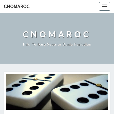
CNOMAROC
Togg
navig
CNOMAROC
Info Terbaru Seputar Dunia Perjudian